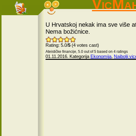
VicMa
U Hrvatskoj nekak ima sve više ate
Nema božićnice.
Rating: 5.0/
5
(4 votes cast)
Ateističke financije
,
5.0
out of
5
based on
4
ratings
01.11.2016. Kategorija
Ekonomija
,
Najbolji vic