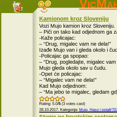
VicMa
Kamionom kroz Sloveniju
Vozi Mujo kamion kroz Sloveniju.
– Piči on tako kad odjednom ga za
-Kaže policajac:
– “Drug, migalec vam ne dela!”
Izađe Mujo van i gleda okolo i čud
-Policajac ga spopao:
– “Drug, pogledajte, migalec vam 
Mujo gleda okolo sav u čudu.
-Opet će policajac:
– “Migalec vam ne dela!”
Kad Mujo odjednom:
– “Ma jebo te migalec, gledam gdje
Rating: 5.0/
5
(3 votes cast)
28.10.2017. Kategorija:
Mujo, Haso i ostali(70
Stanje ne hrvatskim cestama