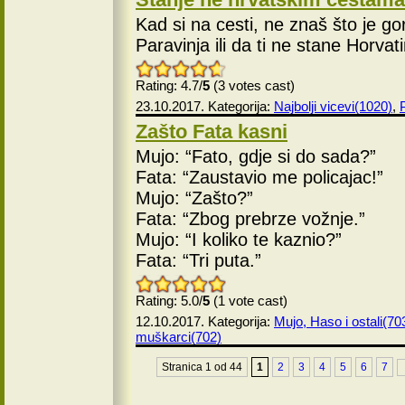
Kad si na cesti, ne znaš što je gor
Paravinja ili da ti ne stane Horvati
Rating: 4.7/
5
(3 votes cast)
23.10.2017. Kategorija:
Najbolji vicevi(1020)
,
Zašto Fata kasni
Mujo: “Fato, gdje si do sada?”
Fata: “Zaustavio me policajac!”
Mujo: “Zašto?”
Fata: “Zbog prebrze vožnje.”
Mujo: “I koliko te kaznio?”
Fata: “Tri puta.”
Rating: 5.0/
5
(1 vote cast)
12.10.2017. Kategorija:
Mujo, Haso i ostali(70
muškarci(702)
Stranica 1 od 44
1
2
3
4
5
6
7