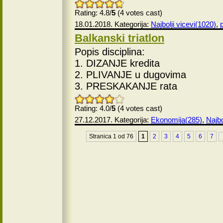
Rating: 4.8/
5
(4 votes cast)
18.01.2018. Kategorija:
Najbolji vicevi(1020)
,
p
Balkanski triatlon
Popis disciplina:
1. DIZANJE kredita
2. PLIVANJE u dugovima
3. PRESKAKANJE rata
Rating: 4.0/
5
(4 votes cast)
27.12.2017. Kategorija:
Ekonomija(285)
,
Najbo
Stranica 1 od 76
1
2
3
4
5
6
7