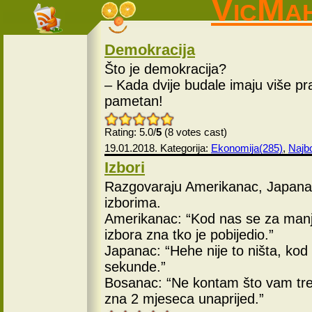
VicMa
Demokracija
Što je demokracija?
– Kada dvije budale imaju više p
pametan!
Rating: 5.0/
5
(8 votes cast)
19.01.2018. Kategorija:
Ekonomija(285)
,
Najbo
Izbori
Razgovaraju Amerikanac, Japana
izborima.
Amerikanac: “Kod nas se za manj
izbora zna tko je pobijedio.”
Japanac: “Hehe nije to ništa, ko
sekunde.”
Bosanac: “Ne kontam što vam tre
zna 2 mjeseca unaprijed.”