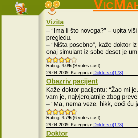
VicMa
Vizita
– “Ima li što novoga?” – upita viši
pregledu.
– “Ništa posebno”, kaže doktor i
onaj simulant iz sobe deset je u
Rating: 4.0/
5
(9 votes cast)
29.04.2009. Kategorija:
Doktorski(173)
Obazriv pacijent
Kaže doktor pacijentu: “Žao mi je
vam je, najvjerojatnije zbog preve
– “Ma, nema veze, hikk, doći ću ja
Rating: 4.7/
5
(6 votes cast)
29.04.2009. Kategorija:
Doktorski(173)
Doktor