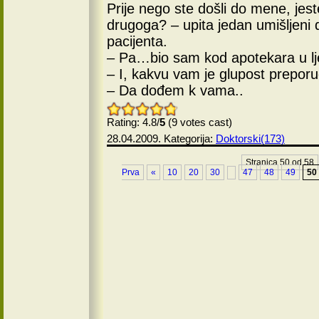
Prije nego ste došli do mene, jeste
drugoga? – upita jedan umišljeni
pacijenta.
– Pa…bio sam kod apotekara u l
– I, kakvu vam je glupost preporu
– Da dođem k vama..
Rating: 4.8/
5
(9 votes cast)
28.04.2009. Kategorija:
Doktorski(173)
Stranica 50 od 58
Prva
«
10
20
30
47
48
49
50