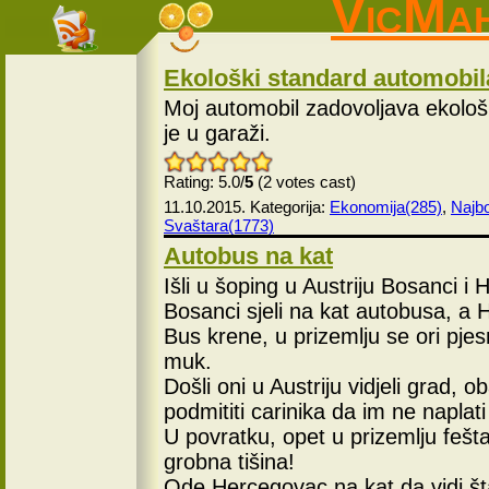
VicMa
Ekološki standard automobil
Moj automobil zadovoljava ekološ
je u garaži.
Rating: 5.0/
5
(2 votes cast)
11.10.2015. Kategorija:
Ekonomija(285)
,
Najbo
Svaštara(1773)
Autobus na kat
Išli u šoping u Austriju Bosanci i 
Bosanci sjeli na kat autobusa, a 
Bus krene, u prizemlju se ori pjes
muk.
Došli oni u Austriju vidjeli grad, ob
podmititi carinika da im ne naplati
U povratku, opet u prizemlju fešta
grobna tišina!
Ode Hercegovac na kat da vidi št