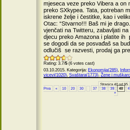
mjeseca veze preko Vibera a on m
preko SXkypea. Tata, potreban mi 
iskrene želje i čestitke, kao i veli
Otac: “Stvarno!!! Baš mi je drag
vjenčati na Twitteru, zabavljati n
djecu preko Amazona i platite ih
se dogodi da se posvađaš sa bu
odlučiš se razvesti, prodaj ga pr
Rating: 3.7/
5
(6 votes cast)
03.10.2015. Kategorija:
Ekonomija(285)
,
Infor
vicevi(1020)
,
Svaštara(1773)
,
Žene i muškarc
Stranica 40 od 95
Prva
«
10
20
30
37
38
39
40
4
»