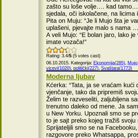
zašto su loše volje…. kad tamo….
sjedala, oči iskolačene, na licim
Pita on Muju: “Je li Mujo šta je v
uplašeni, pjevajte malo s nama
A veli Mujo: “E bolan jaro, lako je
imate vozača!”
Rating: 3.4/
5
(5 votes cast)
06.10.2015. Kategorija:
Ekonomija(285)
,
Mujo,
vicevi(1020)
,
politički(227)
,
Svaštara(1773)
Moderna ljubav
Kćerka: “Tata, ja se vraćam kući 
vjenčanje, tako da pripremiš svoju
Želim te razveseliti, zaljubljena s
trenutno daleko od mene. Ja sam u 
u New Yorku. Upoznali smo se pre
to je sajt preko kojeg tražiš svoj
Sprijateljili smo se na Facebook
razgovore preko Whatsappa, pros