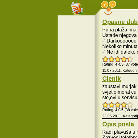
Opasne dub
Puna plaža, mali
Ustade njegova 
-” Darkooooooo n
Nekoliko minuta 
-” Ne idi dalek
Rating: 4.4/
5
(37 vote
11.07.2011. Kategori
Cjenik
zaustavi murjak 
svjetlo,morat cu
ste,ovi u servisu
Rating: 4.0/
5
(38 vote
23.06.2011. Kategori
Opis posla
Radi plavuša u 
Zazvoni telefon: