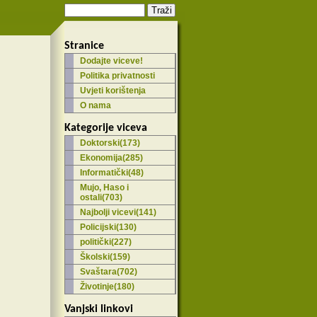
Stranice
Dodajte viceve!
Politika privatnosti
Uvjeti korištenja
O nama
Kategorije viceva
Doktorski(173)
Ekonomija(285)
Informatički(48)
Mujo, Haso i
ostali(703)
Najbolji vicevi(141)
Policijski(130)
politički(227)
Školski(159)
Svaštara(702)
Životinje(180)
Vanjski linkovi