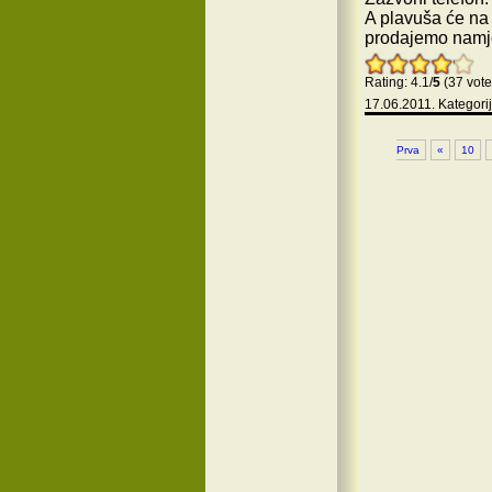
A plavuša će na 
prodajemo namje
Rating: 4.1/
5
(37 vote
17.06.2011. Kategori
Prva
«
10