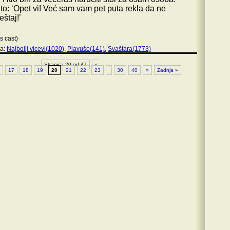
to: ‘Opet vi! Već sam vam pet puta rekla da ne
štaj!’
s cast)
ja:
Najbolji vicevi(1020)
,
Plavuše(141)
,
Svaštara(1773)
Stranica 20 od 47
«
17
18
19
20
21
22
23
30
40
»
Zadnja »