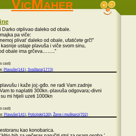
VicMaher
ine
 Darko otplivao daleko od obale.
majka pa viče:
emoj plivat’ daleko od obale, ufatićete grč!”
kasnije ustaje plavuša i viče svom sinu,
o od obale ima grčeva……..”
s cast)
ja:
Plavuše(141)
,
Svaštara(1773)
plavušu i kaže joj;-gđo. ne radi Vam zadnje
 Vam to naplatiti 300kn.-plavuša odgovara;-divni
 su mi htjeli uzeti 1000kn
s cast)
ja:
Plavuše(141)
,
Policijski(130)
,
Žene i muškarci(702)
restoranu kao konobarica.
 ‘Htio bih za večeras naručiti stol za osam osoba.’