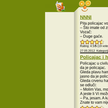
NNNI
Pita policajac v
– Što imate od 
Vozač:
– Duge gaće.
Rating: 4.5/
5
(19 vote
27.05.2012. Kategori
Policajac i
Policajac u civi
da je policajac.
Gleda plavu harm
jasno da je polic
Gleda crvenu har
se odluči:
– Molim Vas, mog
A jeste li Vi mo
– Pa, jesam. A k
Znate to vam nij