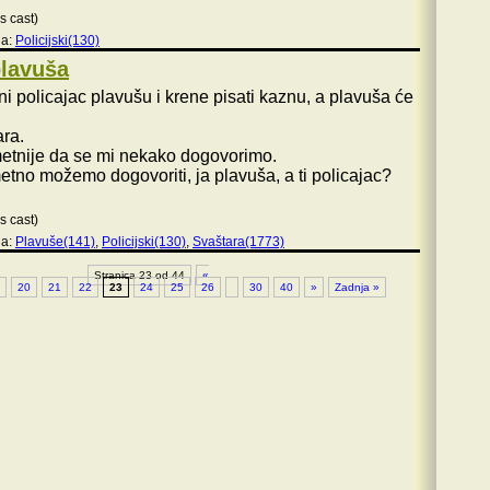
s cast)
ja:
Policijski(130)
plavuša
i policajac plavušu i krene pisati kaznu, a plavuša će
ara.
etnije da se mi nekako dogovorimo.
etno možemo dogovoriti, ja plavuša, a ti policajac?
s cast)
ja:
Plavuše(141)
,
Policijski(130)
,
Svaštara(1773)
Stranica 23 od 44
«
20
21
22
23
24
25
26
30
40
»
Zadnja »