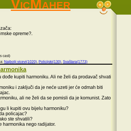
VicMaher
ozača:
zimske opreme?.
s cast)
ja:
Najbolji vicevi(1020)
,
Policijski(130)
,
Svaštara(1773)
 harmonika
lu dođe kupiti harmoniku. Ali ne želi da prodavač shvati
oniku i zaključi da je neće uzeti jer će odmah biti
ajac.
moniku, ali ne želi da se pomisli da je komunist. Zato
u li kupiti ovu bijelu harmoniku?
žda policajac?
ako ste shvatili?
e harmonika nego radijator.