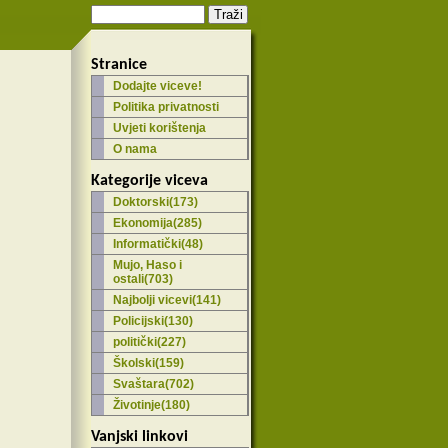
Stranice
Dodajte viceve!
Politika privatnosti
Uvjeti korištenja
O nama
Kategorije viceva
Doktorski(173)
Ekonomija(285)
Informatički(48)
Mujo, Haso i
ostali(703)
Najbolji vicevi(141)
Policijski(130)
politički(227)
Školski(159)
Svaštara(702)
Životinje(180)
Vanjski linkovi