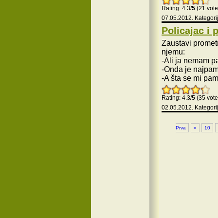
Rating: 4.3/
5
(21 vote
07.05.2012. Kategori
Policajac i 
Zaustavi prometn
njemu:
-Ali ja nemam p
-Onda je najpam
-A šta se mi pam
Rating: 4.3/
5
(35 vote
02.05.2012. Kategori
Prva
«
10