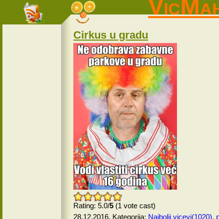
VicMa
Cirkus u gradu
Rating: 5.0/
5
(1 vote cast)
28.12.2016. Kategorija:
Najbolji vicevi(1020)
,
p