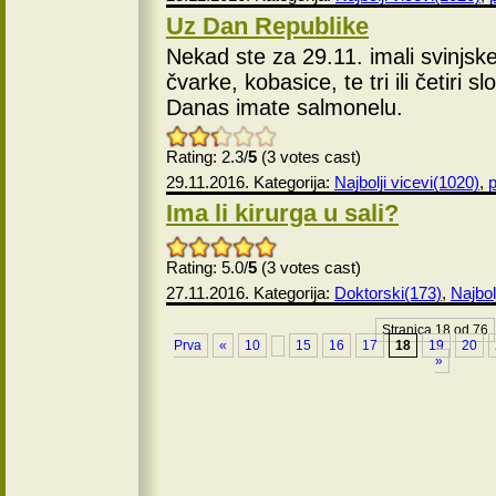
Uz Dan Republike
Nekad ste za 29.11. imali svinjsk
čvarke, kobasice, te tri ili četiri 
Danas imate salmonelu.
Rating: 2.3/
5
(3 votes cast)
29.11.2016. Kategorija:
Najbolji vicevi(1020)
,
p
Ima li kirurga u sali?
Rating: 5.0/
5
(3 votes cast)
27.11.2016. Kategorija:
Doktorski(173)
,
Najbol
Stranica 18 od 76
Prva
«
10
15
16
17
18
19
20
»