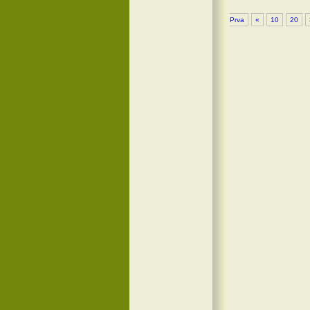
Prva
«
10
20