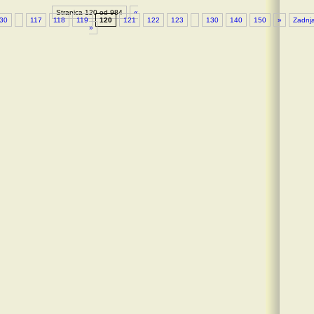
Stranica 120 od 984
«
30
117
118
119
120
121
122
123
130
140
150
»
Zadnj
»