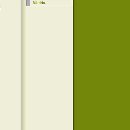
Miadria
a