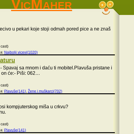
VicMaher
ivo u pekari koje stoji odmah pored pice a ne znaš
 cast)
ja:
Najbolji vicevi(1020)
naturu
:- Spavaj sa mnom i daću ti mobitel.Plavuša pristane i
a on će:- Piši: 062…
 cast)
ja:
Plavuše(141)
,
Žene i muškarci(702)
osi kompjuterskog miša u crkvu?
nu.
 cast)
ja:
Plavuše(141)