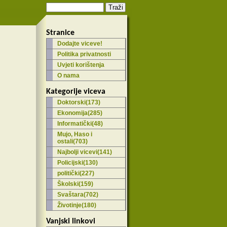
Stranice
Dodajte viceve!
Politika privatnosti
Uvjeti korištenja
O nama
Kategorije viceva
Doktorski(173)
Ekonomija(285)
Informatički(48)
Mujo, Haso i
ostali(703)
Najbolji vicevi(141)
Policijski(130)
politički(227)
Školski(159)
Svaštara(702)
Životinje(180)
Vanjski linkovi