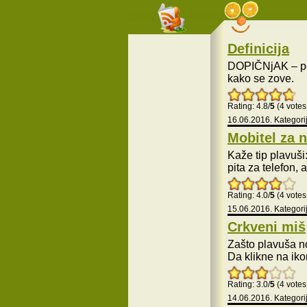
Definicija
DOPIČNjAK – pec
kako se zove.
Rating: 4.8/
5
(4 votes
16.06.2016. Kategori
Mobitel za 
Kaže tip plavuši
pita za telefon, 
Rating: 4.0/
5
(4 votes
15.06.2016. Kategori
Crkveni miš
Zašto plavuša n
Da klikne na iko
Rating: 3.0/
5
(4 votes
14.06.2016. Kategori