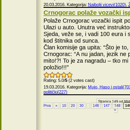
20.03.2016. Kategorija:
Najbolji vicevi(1020)
,
Crnogorac polaže vozački isp
Polaže Crnogorac vozački ispit po
Ulazi u auto. Unutra već instrukto
Sjeda, veže se, i vadi 100 eura i s
kod štitnika od sunca.
Član komisije ga upita: “Što je to,
Crnogorac: “A nu jadan, jezik ne 
mito!?! To je za nagradu – tko mi 
položio!!!”
Rating: 5.0/
5
(2 votes cast)
19.03.2016. Kategorija:
Mujo, Haso i ostali(70
politički(227)
Stranica 149 od 984
Prva
«
10
20
30
146
147
148
14
»