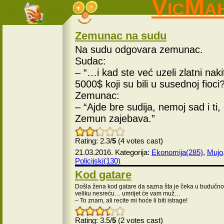
VicMa
Zemunac na sudu
Na sudu odgovara zemunac.
Sudac:
– “…i kad ste već uzeli zlatni nakit
5000$ koji su bili u susednoj fioci
Zemunac:
– “Ajde bre sudija, nemoj sad i ti
Zemun zajebava.”
Rating: 2.3/
5
(4 votes cast)
21.03.2016. Kategorija:
Ekonomija(285)
,
Mujo,
Policijski(130)
Kod gatare
Došla žena kod gatare da sazna šta je čeka u budučnost
veliku nesreću… umrijet će vam muž…
– To znam, ali recite mi hoće li biti istrage!
Rating: 3.5/
5
(2 votes cast)