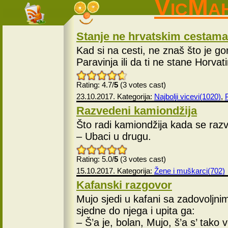
VicMa
Stanje ne hrvatskim cestama
Kad si na cesti, ne znaš što je gor
Paravinja ili da ti ne stane Horvati
Rating: 4.7/
5
(3 votes cast)
23.10.2017. Kategorija:
Najbolji vicevi(1020)
,
Razvedeni kamiondžija
Što radi kamiondžija kada se raz
– Ubaci u drugu.
Rating: 5.0/
5
(3 votes cast)
15.10.2017. Kategorija:
Žene i muškarci(702)
Kafanski razgovor
Mujo sjedi u kafani sa zadovoljni
sjedne do njega i upita ga:
– Š’a je, bolan, Mujo, š’a s’ tako