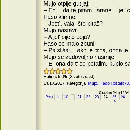
Mujo otpije gutljaj:
– Eh… da te pitam, jarane… jel’ 
Haso klimne:
– Jest’, vala, što pitaš?
Mujo nastavi:
– A jel’ bijelo boja?
Haso se malo zbuni:
– Pa sl’šaj… ako je crna, onda je 
Mujo se zadovoljno nasmije:
– E, ona da t’ se pofalim, kupio sa
Rating: 5.0/
5
(2 votes cast)
14.10.2017. Kategorija:
Mujo, Haso i ostali(70
Stranica 24 od 984
Prva
«
10
21
22
23
24
25
26
»