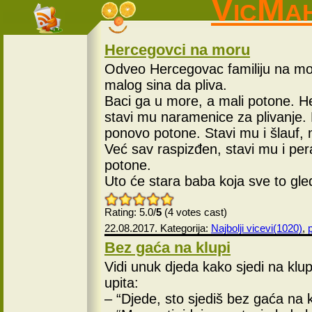
VicMa
Hercegovci na moru
Odveo Hercegovac familiju na more
malog sina da pliva.
Baci ga u more, a mali potone. H
stavi mu naramenice za plivanje. 
ponovo potone. Stavi mu i šlauf,
Već sav raspizđen, stavi mu i pera
potone.
Uto će stara baba koja sve to gled
Rating: 5.0/
5
(4 votes cast)
22.08.2017. Kategorija:
Najbolji vicevi(1020)
,
p
Bez gaća na klupi
Vidi unuk djeda kako sjedi na klu
upita:
– “Djede, sto sjediš bez gaća na k