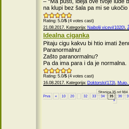
– “Ma pusti, ideja ove tvoje lude 
na klupi bez šala pa mi se ukočio 
Rating: 5.0/
5
(4 votes cast)
21.08.2017. Kategorija:
Najbolji vicevi(1020)
,
Idealna ciganka
Pitaju cigu kakvu bi htio imati žen
Paranormalnu!
Zašto paranormalnu?
Pa da ima para i da je normalna.
Rating: 5.0/
5
(4 votes cast)
16.08.2017. Kategorija:
Doktorski(173)
,
Mujo, 
Stranica 35 od 984
Prva
«
10
20
32
33
34
35
36
3
»