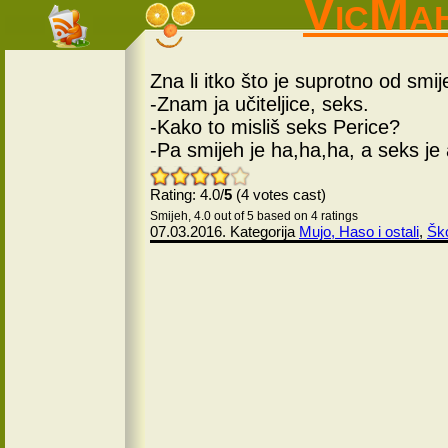
VicMa
Zna li itko što je suprotno od smi
-Znam ja učiteljice, seks.
-Kako to misliš seks Perice?
-Pa smijeh je ha,ha,ha, a seks je
Rating: 4.0/
5
(4 votes cast)
Smijeh
,
4.0
out of
5
based on
4
ratings
07.03.2016. Kategorija
Mujo, Haso i ostali
,
Ško