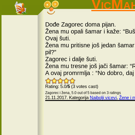
VicMa
Dođe Zagorec doma pijan.
Žena mu opali šamar i kaže: “Buš 
Ovaj šuti.
Žena mu pritisne još jedan šamar
pil?”
Zagorec i dalje šuti.
Žena mu tresne još jači šamar: “R
A ovaj promrmlja : “No dobro, daj 
Rating: 5.0/
5
(3 votes cast)
Zagorec i žena
,
5.0
out of
5
based on
3
ratings
21.11.2017. Kategorija
Najbolji vicevi
,
Žene i 